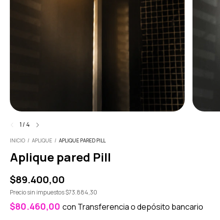
1
/
4
INICIO
/
APLIQUE
/
APLIQUE PARED PILL
Aplique pared Pill
$89.400,00
Precio sin impuestos
$73.884,30
$80.460,00
con
Transferencia o depósito bancario