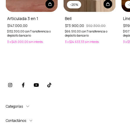
-
20
%
-
Bell
Lín
Articulada 3 en 1
$73.900,00
$92.300,00
$11
$147.000,00
$66.510,00
con
Transferencia o
$107
$132.300,00
con
Transferencia o
depósito bancario
depós
depósito bancario
3
x
$24.633,33
sin interés
3
x
$
3
x
$49.000,00
sin interés
Categorías
Contactános