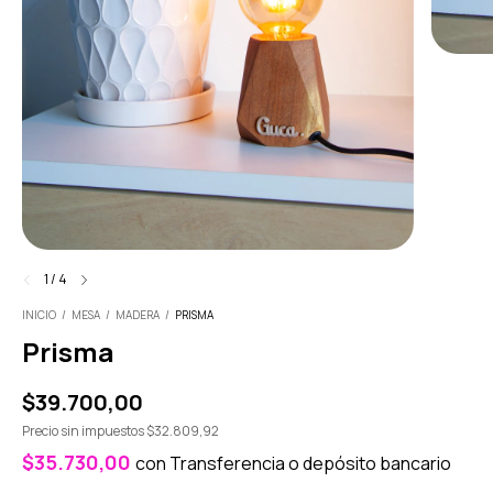
1
/
4
INICIO
/
MESA
/
MADERA
/
PRISMA
Prisma
$39.700,00
Precio sin impuestos
$32.809,92
$35.730,00
con
Transferencia o depósito bancario