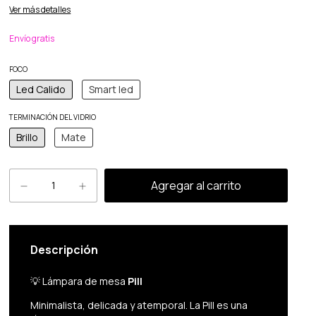
Ver más detalles
Envío gratis
FOCO
Led Calido
Smart led
TERMINACIÓN DEL VIDRIO
Brillo
Mate
Descripción
💡 Lámpara de mesa
Pill
Minimalista, delicada y atemporal. La Pill es una