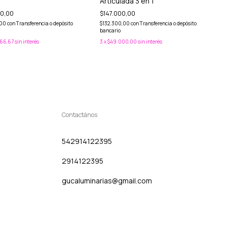
Articulada 3 en 1
00,00
$147.000,00
,00
con
Transferencia o depósito
$132.300,00
con
Transferencia o depósito
bancario
66,67
sin interés
3
x
$49.000,00
sin interés
Contactános
542914122395
2914122395
gucaluminarias@gmail.com