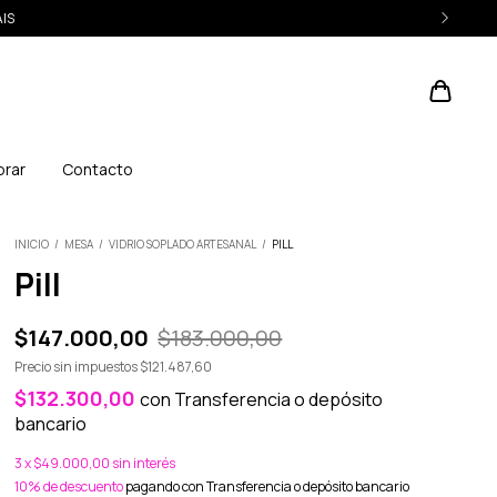
AIS
rar
Contacto
INICIO
/
MESA
/
VIDRIO SOPLADO ARTESANAL
/
PILL
Pill
$147.000,00
$183.000,00
Precio sin impuestos
$121.487,60
$132.300,00
con
Transferencia o depósito
bancario
3
x
$49.000,00
sin interés
10% de descuento
pagando con Transferencia o depósito bancario