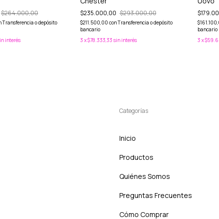
Uovo
Chester
$179.0
$264.000,00
$235.000,00
$293.000,00
$161.100
n
Transferencia o depósito
$211.500,00
con
Transferencia o depósito
bancario
bancario
3
x
$59.6
in interés
3
x
$78.333,33
sin interés
Categorías
Inicio
Productos
Quiénes Somos
Preguntas Frecuentes
Cómo Comprar