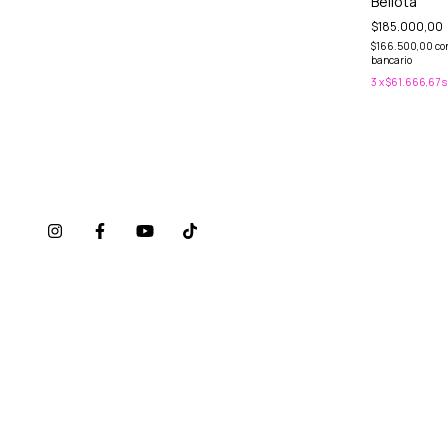
Bellota
$185.000,00
$166.500,00
co
bancario
3
x
$61.666,67
s