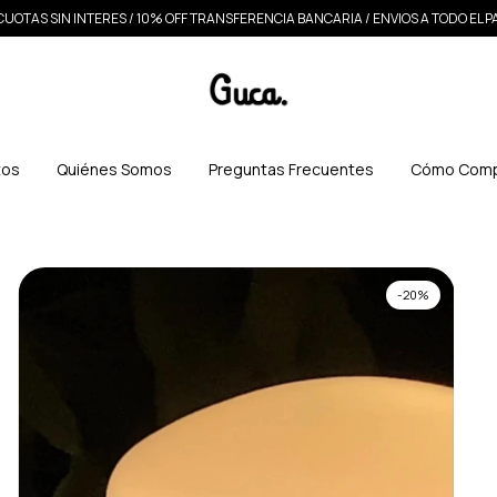
CUOTAS SIN INTERES / 10% OFF TRANSFERENCIA BANCARIA / ENVIOS A TODO EL P
tos
Quiénes Somos
Preguntas Frecuentes
Cómo Comp
-
20
%