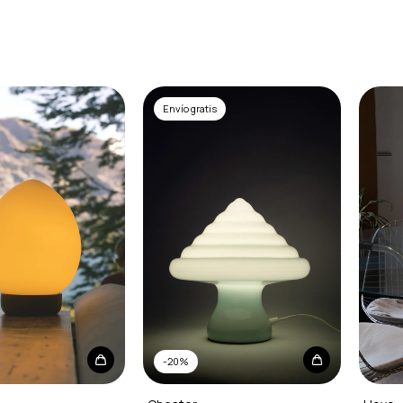
Envío gratis
-
20
%