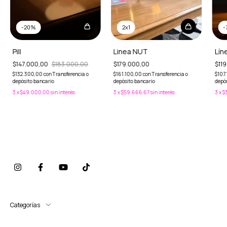
-
20
%
2x1
-
Pill
Linea NUT
Lín
$147.000,00
$183.000,00
$179.000,00
$11
$132.300,00
con
Transferencia o
$161.100,00
con
Transferencia o
$107
depósito bancario
depósito bancario
depós
3
x
$49.000,00
sin interés
3
x
$59.666,67
sin interés
3
x
$
Categorías