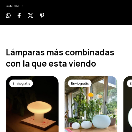
COMPARTIR
Lámparas más combinadas
con la que esta viendo
Envío gratis
Envío gratis
E