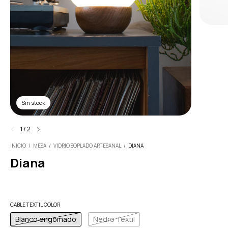
Sin stock
1
/
2
INICIO
/
MESA
/
VIDRIO SOPLADO ARTESANAL
/
DIANA
Diana
CABLE TEXTIL COLOR
Blanco engomado
Nedro Textil